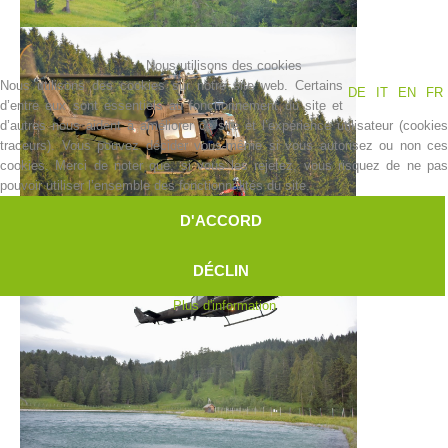
Nous utilisons des cookies
Nous utilisons des cookies sur notre site web. Certains
DE
IT
EN
FR
d’entre eux sont essentiels au fonctionnement du site et
d’autres nous aident à améliorer ce site et l’expérience utilisateur (cookies
traceurs). Vous pouvez décider vous-même si vous autorisez ou non ces
cookies. Merci de noter que, si vous les rejetez, vous risquez de ne pas
pouvoir utiliser l’ensemble des fonctionnalités du site.
D'ACCORD
Centres de secours
DÉCLIN
Plus d'information