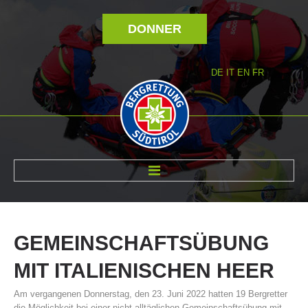
DONNER
DE
IT
EN
FR
RÉVOLTÉ NOUS
GEMEINSCHAFTSÜBUNG
MIT
ITALIENISCHEN
HEER
Am vergangenen Donnerstag, den 23. Juni 2022 hatten 19 Bergretter
die Möglichkeit bei einer nicht alltäglichen Gemeinschaftsübung mit