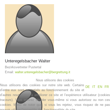
Unteregelsbacher
Walter
Bezirksvertreter Pustertal
Opération de sauvetage
Email:
walter.unteregelsbacher@bergrettung.it
Nous utilisons des cookies
Nous utilisons des cookies sur notre site web. Certains
DE
IT
EN
FR
d’entre eux sont essentiels au fonctionnement du site et
d’autres nous aident à améliorer ce site et l’expérience utilisateur (cookies
traceurs). Vous pouvez décider vous-même si vous autorisez ou non ces
cookies. Merci de noter que, si vous les rejetez, vous risquez de ne pas
pouvoir utiliser l’ensemble des fonctionnalités du site.