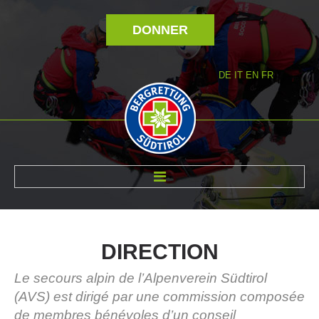
DONNER
DE
IT
EN
FR
RÉVOLTÉ NOUS
DIRECTION
Le secours alpin de l’Alpenverein Südtirol
(AVS) est dirigé par une commission composée
de membres bénévoles d’un conseil