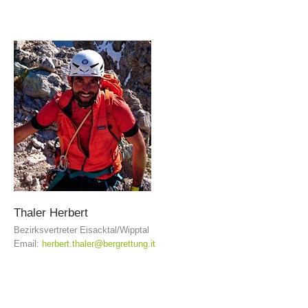
Procédure d'alarme
Thaler
Herbert
Bezirksvertreter Eisacktal/Wipptal
Email:
herbert.thaler@bergrettung.it