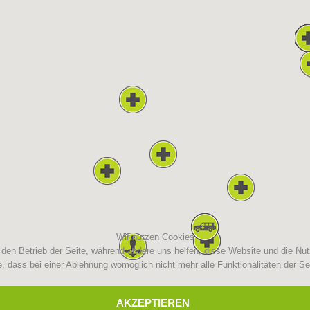
Aktuell
Mitgliedschaft
Pistenrettung
Canyoning
Einsät
Alarmierung
Wir nutzen Cookies
r den Betrieb der Seite, während andere uns helfen, diese Website und die Nu
, dass bei einer Ablehnung womöglich nicht mehr alle Funktionalitäten der Se
AKZEPTIEREN