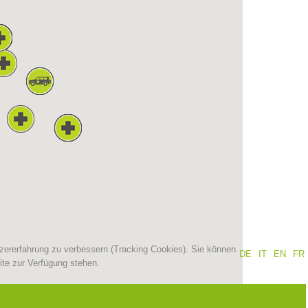
Jahresberichte
Ausbildung
Prävention
PEER
ze
Kontakt
tzererfahrung zu verbessern (Tracking Cookies). Sie können
DE
IT
EN
FR
ite zur Verfügung stehen.