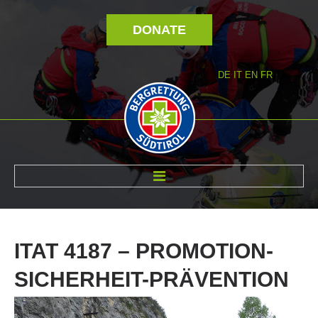
DONATE
DE
IT
EN
FR
ABOUT US
ITAT
4187
–
PROMOTION-
SICHERHEIT-PRÄVENTION