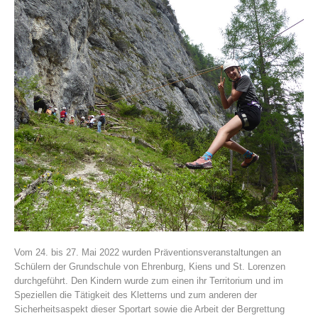
Association History
Vom 24. bis 27. Mai 2022 wurden Präventionsveranstaltungen an
Schülern der Grundschule von Ehrenburg, Kiens und St. Lorenzen
durchgeführt. Den Kindern wurde zum einen ihr Territorium und im
Speziellen die Tätigkeit des Kletterns und zum anderen der
Sicherheitsaspekt dieser Sportart sowie die Arbeit der Bergrettung