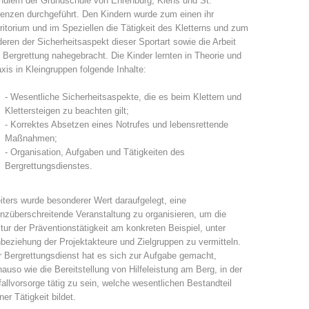
ülern der Grundschule von Ehrenburg, Kiens und St.
enzen durchgeführt. Den Kindern wurde zum einen ihr
Jahresberichte
Formation
ritorium und im Speziellen die Tätigkeit des Kletterns und zum
eren der Sicherheitsaspekt dieser Sportart sowie die Arbeit
 Bergrettung nahegebracht. Die Kinder lernten in Theorie und
xis in Kleingruppen folgende Inhalte:
- Wesentliche Sicherheitsaspekte, die es beim Klettern und
Pr
évention
PEER
Klettersteigen zu beachten gilt;
- Korrektes Absetzen eines Notrufes und lebensrettende
Maßnahmen;
- Organisation, Aufgaben und Tätigkeiten des
Bergrettungsdienstes.
ion de sauvetage
Contakt
ters wurde besonderer Wert daraufgelegt, eine
nzüberschreitende Veranstaltung zu organisieren, um die
tur der Präventionstätigkeit am konkreten Beispiel, unter
beziehung der Projektakteure und Zielgruppen zu vermitteln.
 Bergrettungsdienst hat es sich zur Aufgabe gemacht,
auso wie die Bereitstellung von Hilfeleistung am Berg, in der
allvorsorge tätig zu sein, welche wesentlichen Bestandteil
ner Tätigkeit bildet.