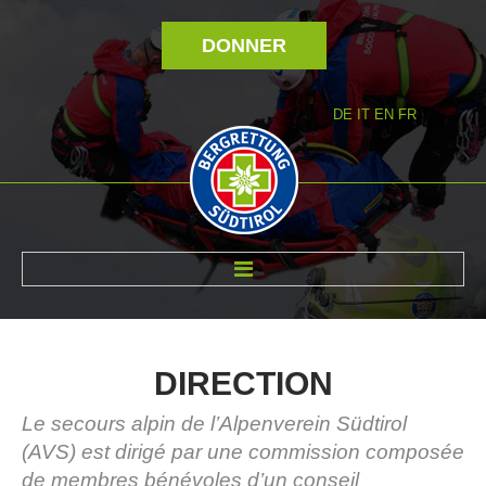
DONNER
DE
IT
EN
FR
RÉVOLTÉ NOUS
DIRECTION
Le secours alpin de l’Alpenverein Südtirol
(AVS) est dirigé par une commission composée
de membres bénévoles d’un conseil