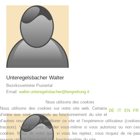
Unteregelsbacher
Walter
Bezirksvertreter Pustertal
Opération de sauvetage
Email:
walter.unteregelsbacher@bergrettung.it
Nous utilisons des cookies
Nous utilisons des cookies sur notre site web. Certains
DE
IT
EN
FR
d’entre eux sont essentiels au fonctionnement du site et
d’autres nous aident à améliorer ce site et l’expérience utilisateur (cookies
traceurs). Vous pouvez décider vous-même si vous autorisez ou non ces
cookies. Merci de noter que, si vous les rejetez, vous risquez de ne pas
pouvoir utiliser l’ensemble des fonctionnalités du site.