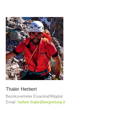
Procédure d'alarme
Thaler
Herbert
Bezirksvertreter Eisacktal/Wipptal
Email:
herbert.thaler@bergrettung.it