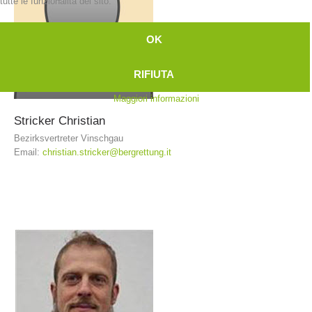
tutte le funzionalità del sito.
OK
RIFIUTA
Maggiori informazioni
Stricker
Christian
Bezirksvertreter Vinschgau
Email:
christian.stricker@bergrettung.it
Contatti
NEWS