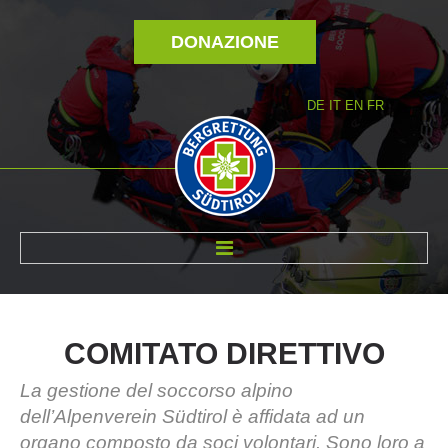
DONAZIONE
DE
IT
EN
FR
DI NOI
COMITATO
DIRETTIVO
La gestione del soccorso alpino
dell’Alpenverein Südtirol è affidata ad un
organo composto da soci volontari. Sono loro a