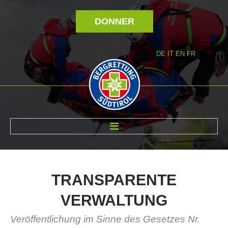
DONNER
DE
IT
EN
FR
RÉVOLTÉ NOUS
TRANSPARENTE
VERWALTUNG
Veröffentlichung im Sinne des Gesetzes Nr.