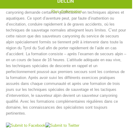
dans ou à côté des cascades, descente de passages escarpés,
DÉCLIN
glissades dans le canyon et enfin le saut dans un bassin profond. Le
Plus d'information
canyoning demande certaines qualifications en techniques alpines et
aquatiques. Ce sport d’aventure peut, par faute d’inattention ou
d’excitation, conduire rapidement à de graves accidents, où les
techniques de sauvetage normales atteignent leurs limites. C’est pour
cette raison que des sauveteurs canyoning du service de secours
alpin spécialement formés se tiennent prêt à intervenir dans toute la
région du Tyrol du Sud afin de porter rapidement de l’aide en cas
d’accident. La formation consiste – après l’examen de secours alpin –
en un cours de base de 16 heures. L’attitude adéquate en eau vive,
les techniques spéciales de descente en rappel et un
perfectionnement poussé aux premiers secours sont les contenus de
Centres de secours
la formation. Après avoir suivi les différents exercices pratiques
assurés dans chaque communauté et après une formation de trois
jours sur les techniques spéciales de sauvetage et les tactiques
d’intervention, le sauveteur alpin devient un sauveteur canyoning
qualifié. Avec les formations complémentaires régulières dans ce
domaine, les connaissances des spécialistes sont toujours
pertinentes.