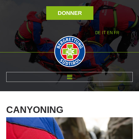
DONNER
DE
IT
EN
FR
RÉVOLTÉ NOUS
CANYONING