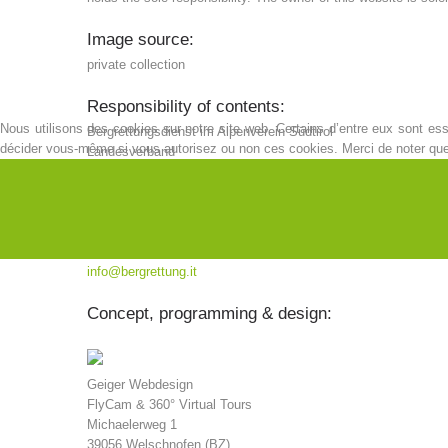
Image source:
private collection
Responsibility of contents:
Nous utilisons des cookies sur notre site web. Certains d’entre eux sont esse
Bergrettungsdienst im Alpenverein Südtirol
décider vous-même si vous autorisez ou non ces cookies. Merci de noter que, s
Landesverband
I-39018 Vilpian (BZ)
Brauereistraße 18
Steuernummer: 01620100212
Tel. +39 0471 675000
Fax +39 0471 675008
info@bergrettung.it
Concept, programming & design:
Geiger Webdesign
FlyCam & 360° Virtual Tours
Michaelerweg 1
39056 Welschnofen (BZ)