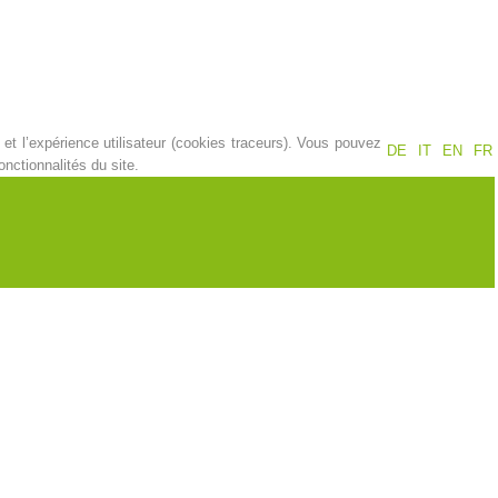
Jahresberichte
Formation
et l’expérience utilisateur (cookies traceurs). Vous pouvez
DE
IT
EN
FR
Pr
évention
PEER
nctionnalités du site.
ion de sauvetage
Contakt