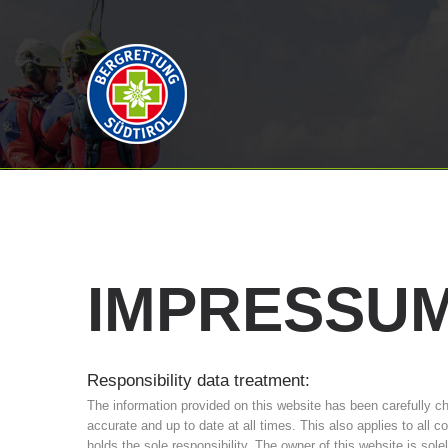
IMPRESSU
Responsibility data treatment:
The information provided on this website has been carefully c
accurate and up to date at all times. This also applies to all c
holds the sole responsibility. The owner of this website is sole