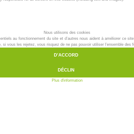
Aktuell
Devenir membre
Nous utilisons des cookies
ntiels au fonctionnement du site et d’autres nous aident à améliorer ce site 
Secours sur les
Canyoning
i vous les rejetez, vous risquez de ne pas pouvoir utiliser l’ensemble des fo
pistes
D'ACCORD
DÉCLIN
Opérat
Procédure d'alarme
Plus d'information