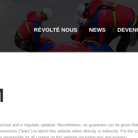
RÉVOLTÉ NOUS
NEWS
DEVEN
M
Secours alpin
Sauvetage aé
Histoire de l'association
ITAT 4187
Centre
ITAT 
hecked and is regularly updated. Nevertheless, no guarantee can be given that
onnections ("links") to which this website refers directly or indirectly. For the
ly responsible for all content on this website (including text and images).