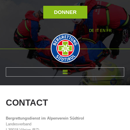
DONNER
DE
IT
EN
FR
RÉVOLTÉ NOUS
CONTACT
Bergrettungsdienst im Alpenverein Südtirol
Landesverband
I-39018 Vilpian (BZ)