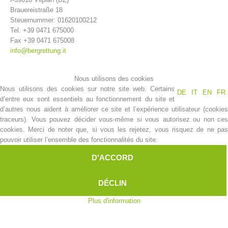
Brauereistraße 18
Steuernummer: 01620100212
Tel. +39 0471 675000
Fax +39 0471 675008
info@bergrettung.it
Nous utilisons des cookies
Nous utilisons des cookies sur notre site web. Certains
DE
IT
EN
FR
d’entre eux sont essentiels au fonctionnement du site et
d’autres nous aident à améliorer ce site et l’expérience utilisateur (cookies
traceurs). Vous pouvez décider vous-même si vous autorisez ou non ces
Histoire de l'association
cookies. Merci de noter que, si vous les rejetez, vous risquez de ne pas
pouvoir utiliser l’ensemble des fonctionnalités du site.
D'ACCORD
DÉCLIN
Plus d'information