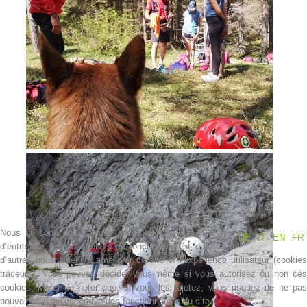
Contakt
Nous utilisons des cookies
Nous utilisons des cookies sur notre site web. Certains
DE
IT
EN
FR
d’entre eux sont essentiels au fonctionnement du site et
d’autres nous aident à améliorer ce site et l’expérience utilisateur (cookies
NEWS
traceurs). Vous pouvez décider vous-même si vous autorisez ou non ces
cookies. Merci de noter que, si vous les rejetez, vous risquez de ne pas
pouvoir utiliser l’ensemble des fonctionnalités du site.