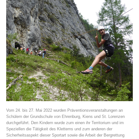
Histoire de l'association
Vom 24. bis 27. Mai 2022 wurden Präventionsveranstaltungen an
Schülern der Grundschule von Ehrenburg, Kiens und St. Lorenzen
durchgeführt. Den Kindern wurde zum einen ihr Territorium und im
Speziellen die Tätigkeit des Kletterns und zum anderen der
Sicherheitsaspekt dieser Sportart sowie die Arbeit der Bergrettung