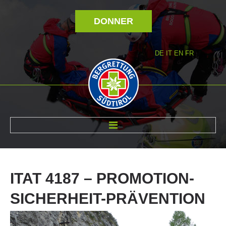
DONNER
DE
IT
EN
FR
RÉVOLTÉ NOUS
ITAT
4187
–
PROMOTION-
SICHERHEIT-PRÄVENTION