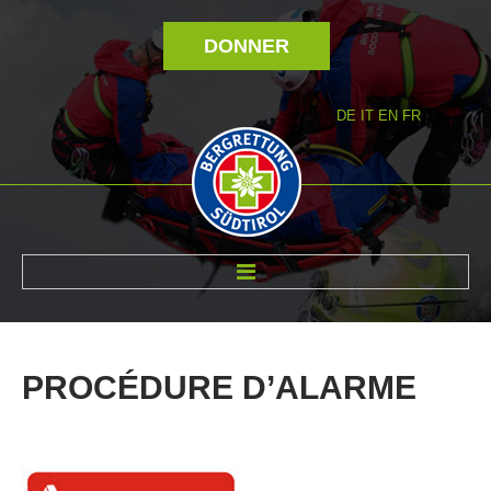
DONNER
DE
IT
EN
FR
RÉVOLTÉ NOUS
PROCÉDURE
D’ALARME