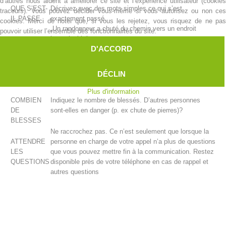
d’autres nous aident à améliorer ce site et l’expérience utilisateur (cookies
QUE S’EST-
Décrivez avec des mots simples ce qui s’est
traceurs). Vous pouvez décider vous-même si vous autorisez ou non ces
IL PASSE
exactement passé.
cookies. Merci de noter que, si vous les rejetez, vous risquez de ne pas
„Un randonneur a chuté du chemin vers un endroit
pouvoir utiliser l’ensemble des fonctionnalités du site.
impraticable“...
D'ACCORD
„Des appels au secours proviennent d’une paroi
rocheuse“...
„Un randonneur à des douleurs aigües dans la poitrine“...
DÉCLIN
etc
Plus d'information
COMBIEN
Indiquez le nombre de blessés. D’autres personnes
DE
sont-elles en danger (p. ex chute de pierres)?
BLESSES
Centres de secours
Ne raccrochez pas. Ce n’est seulement que lorsque la
ATTENDRE
personne en charge de votre appel n’a plus de questions
LES
que vous pouvez mettre fin à la communication. Restez
QUESTIONS
disponible près de votre téléphone en cas de rappel et
autres questions