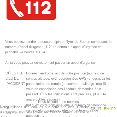
Vous pouvez joindre le secours alpin en Tyrol du Sud en composant le
numéro d'appel d'urgence „112“.La centrale d’appel d’urgence est
joignable 24 heures sur 24.
Ainsi vous pouvez correctement passer un appel d’urgence
Histoire de l'association
OÙ EST LE
Donnez l’endroit exact de votre position (numéro de
LIEU DE
sentier, altitude, évtl. coordonnées GPS) et décrivez les
L’ACCIDENT
particularités du terrain (croisement, balisage, etc) Si
vous ne connaissez pas l’endroit, demandez à un
passant. Plus les indications sont précises, plus vite
arriveront les secours!
Nous utilisons des cookies
Indiquez votre nom ainsi que le numéro de téléphone
Nous utilisons des cookies sur notre site web. Certains
QUI
DE
IT
EN
FR
sur lequel vous pouvez être contacté en cas de
d’entre eux sont essentiels au fonctionnement du site et
APPELLE
question