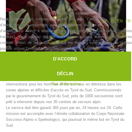
Nous utilisons des cookies
Nous utilisons des cookies sur notre site web. Certains
DE
IT
EN
FR
d’entre eux sont essentiels au fonctionnement du site et
d’autres nous aident à améliorer ce site et l’expérience utilisateur (cookies
traceurs). Vous pouvez décider vous-même si vous autorisez ou non ces
cookies. Merci de noter que, si vous les rejetez, vous risquez de ne pas
pouvoir utiliser l’ensemble des fonctionnalités du site.
D'ACCORD
Histoire de l'association
DÉCLIN
Le secours alpin de l’Alpenverein Südtirol (AVS) accomplit des
Plus d'information
interventions pour les hommes et les animaux en détresse dans les
zones alpines et difficiles d’accès en Tyrol du Sud. Commissionnés
par le gouvernement du Tyrol du Sud, près de 1000 secouristes sont
prêt à intervenir depuis nos 35 centres de secours alpin.
Le service doit être garanti 365 jours par an, 24 heures sur 24. Cette
mission est accomplie avec l’étroite collaboration du Corpo Nazionale
Soccorso Alpino e Speleologico, qui poursuit le même but en Tyrol du
Sud.