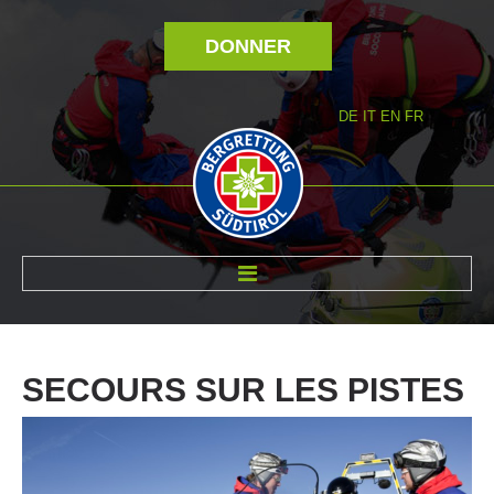
DONNER
DE
IT
EN
FR
RÉVOLTÉ NOUS
SECOURS
SUR
LES
PISTES