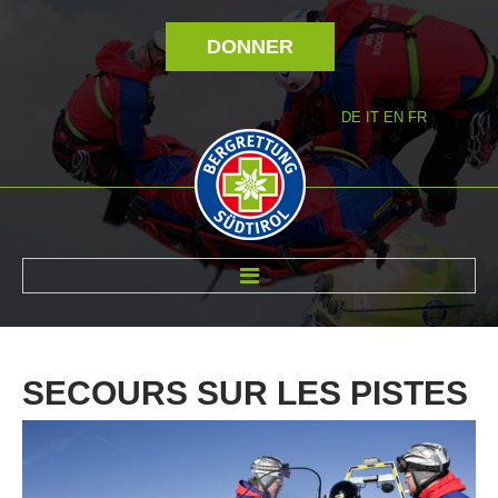
DONNER
DE
IT
EN
FR
RÉVOLTÉ NOUS
SECOURS
SUR
LES
PISTES