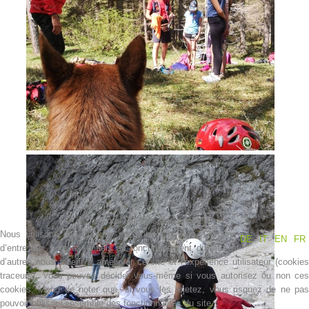
Contakt
Nous utilisons des cookies
Nous utilisons des cookies sur notre site web. Certains
DE
IT
EN
FR
d’entre eux sont essentiels au fonctionnement du site et
d’autres nous aident à améliorer ce site et l’expérience utilisateur (cookies
NEWS
traceurs). Vous pouvez décider vous-même si vous autorisez ou non ces
cookies. Merci de noter que, si vous les rejetez, vous risquez de ne pas
pouvoir utiliser l’ensemble des fonctionnalités du site.