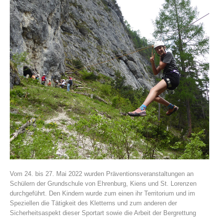
Histoire de l'association
Vom 24. bis 27. Mai 2022 wurden Präventionsveranstaltungen an
Schülern der Grundschule von Ehrenburg, Kiens und St. Lorenzen
durchgeführt. Den Kindern wurde zum einen ihr Territorium und im
Speziellen die Tätigkeit des Kletterns und zum anderen der
Sicherheitsaspekt dieser Sportart sowie die Arbeit der Bergrettung