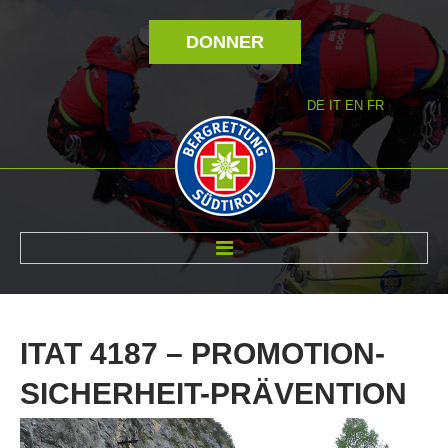
DONNER
DE
IT
EN
FR
RÉVOLTÉ NOUS
ITAT
4187
–
PROMOTION-
SICHERHEIT-PRÄVENTION