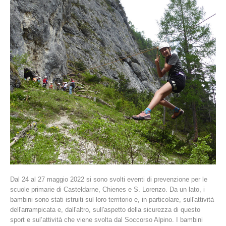
La storia
Dal 24 al 27 maggio 2022 si sono svolti eventi di prevenzione per le
scuole primarie di Casteldarne, Chienes e S. Lorenzo. Da un lato, i
bambini sono stati istruiti sul loro territorio e, in particolare, sull'attività
dell'arrampicata e, dall'altro, sull'aspetto della sicurezza di questo
sport e sul’attività che viene svolta dal Soccorso Alpino. I bambini