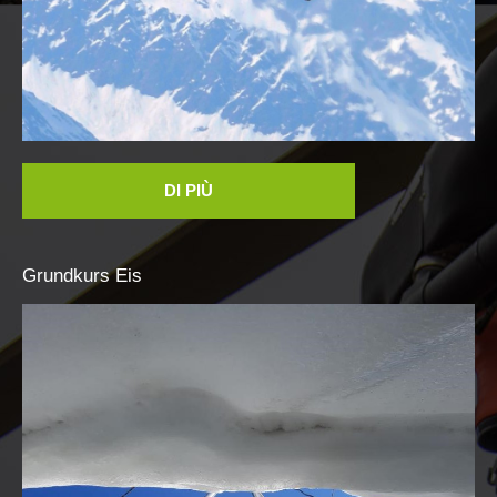
DI PIÙ
Grundkurs
Eis