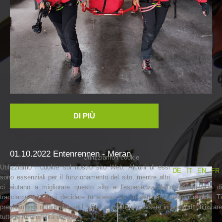
Soccorritore in loco
DI PIÙ
01.10.2022
Entenrennen
-
Meran
Utilizziamo i cookie
Utilizziamo i cookie sul nostro sito Web. Alcuni di essi
DE
IT
EN
FR
sono essenziali per il funzionamento del sito, mentre altri
ci aiutano a migliorare questo sito e l'esperienza dell'utente (cookie di
tracciamento). Puoi decidere tu stesso se consentire o meno i cookie. Ti
preghiamo di notare che se li rifiuti, potresti non essere in grado di utilizzare
tutte le funzionalità del sito.