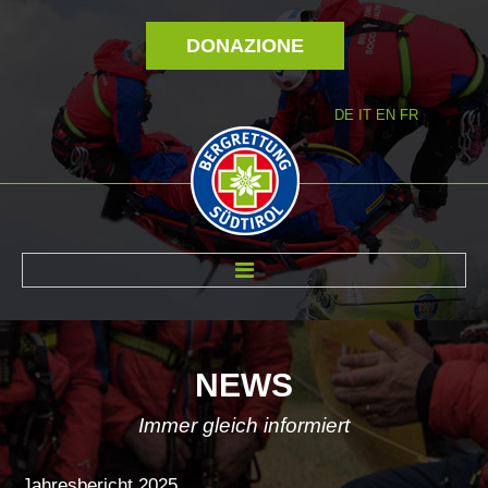
DONAZIONE
DE
IT
EN
FR
DI NOI
NEWS
Immer gleich informiert
Jahresbericht
2025