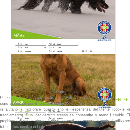
Richiesta di soccorso
Utilizziamo i cookie
Utilizziamo i cookie sul nostro sito Web. Alcuni di essi
DE
IT
EN
FR
sono essenziali per il funzionamento del sito, mentre altri
ci aiutano a migliorare questo sito e l'esperienza dell'utente (cookie di
tracciamento). Puoi decidere tu stesso se consentire o meno i cookie. Ti
preghiamo di notare che se li rifiuti, potresti non essere in grado di utilizzare
tutte le funzionalità del sito.