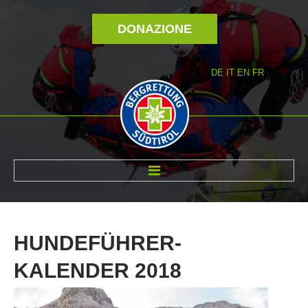
DONAZIONE
DE
IT
EN
FR
DI NOI
HUNDEFÜHRER-
KALENDER
2018