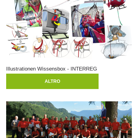
Illustrationen
Wissensbox
-
INTERREG
ALTRO