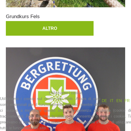
Grundkurs
Fels
Soccorritore in loco
ALTRO
Utilizziamo i cookie
Utilizziamo i cookie sul nostro sito Web. Alcuni di essi
DE
IT
EN
FR
sono essenziali per il funzionamento del sito, mentre altri
ci aiutano a migliorare questo sito e l'esperienza dell'utente (cookie di
tracciamento). Puoi decidere tu stesso se consentire o meno i cookie. Ti
preghiamo di notare che se li rifiuti, potresti non essere in grado di utilizzare
tutte le funzionalità del sito.