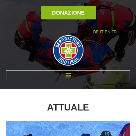
DONAZIONE
DE
IT
EN
FR
DI NOI
ATTUALE