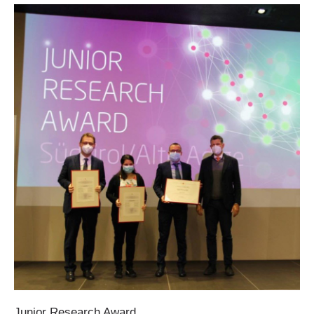
PEER
INTERREG
Junior
Research
Award