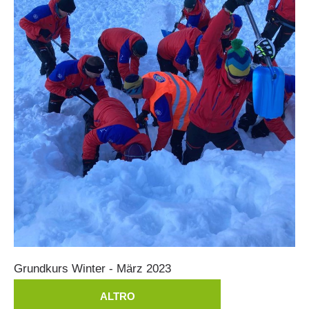
La storia
Grundkurs
Winter
-
März
2023
ALTRO