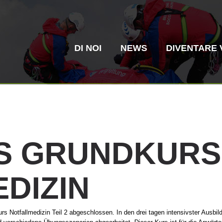
DI NOI
NEWS
DIVENTARE 
S
GRUNDKURS
Soccorso in
Elisoccorso
DIZIN
montagna
La storia
ITAT 4187
Stazio
ITAT 
alpino
otfallmedizin Teil 2 abgeschlossen. In den drei tagen intensivster Ausbildun