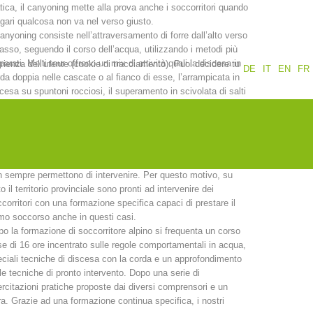
tica, il canyoning mette alla prova anche i soccorritori quando
ari qualcosa non va nel verso giusto.
Rapporti annuali
Formazione
canyoning consiste nell’attraversamento di forre dall’alto verso
basso, seguendo il corso dell’acqua, utilizzando i metodi più
parati. Molti tour offrono un mix di attività quali la discesa in
erienza dell'utente (cookie di tracciamento). Puoi decidere tu
DE
IT
EN
FR
da doppia nelle cascate o al fianco di esse, l’arrampicata in
cesa su spuntoni rocciosi, il superamento in scivolata di salti
aturalmente il salto libero in piccole piscine naturali. Insomma,
canyoning richiede una certa esperienza in ambiente alpino e
Prevenzione
PEER
uatico. Al tempo stesso è un’attività durante la quale, spesso
 disattenzione o spavalderia, si possono verificare degli
identi anche gravi nei quali le tecniche di soccorso tradizionali
 sempre permettono di intervenire. Per questo motivo, su
nti
Contatti
to il territorio provinciale sono pronti ad intervenire dei
corritori con una formazione specifica capaci di prestare il
mo soccorso anche in questi casi.
o la formazione di soccorritore alpino si frequenta un corso
e di 16 ore incentrato sulle regole comportamentali in acqua,
ciali tecniche di discesa con la corda e un approfondimento
le tecniche di pronto intervento. Dopo una serie di
rcitazioni pratiche proposte dai diversi comprensori e un
orra. Grazie ad una formazione continua specifica, i nostri