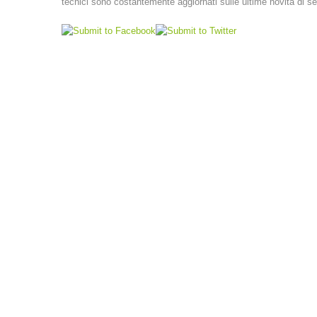
tecnici sono costantemente aggiornati sulle ultime novità di se
LINKS
VEREINSSATZUNG (PDF)
A