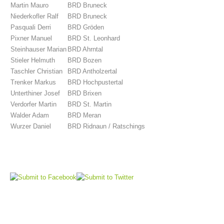
Martin Mauro
BRD Bruneck
Niederkofler Ralf
BRD Bruneck
Pasquali Derri
BRD Gröden
Pixner Manuel
BRD St. Leonhard
Steinhauser Marian
BRD Ahrntal
Stieler Helmuth
BRD Bozen
Taschler Christian
BRD Antholzertal
Trenker Markus
BRD Hochpustertal
Unterthiner Josef
BRD Brixen
Verdorfer Martin
BRD St. Martin
Walder Adam
BRD Meran
Wurzer Daniel
BRD Ridnaun / Ratschings
Comitato Direttivo