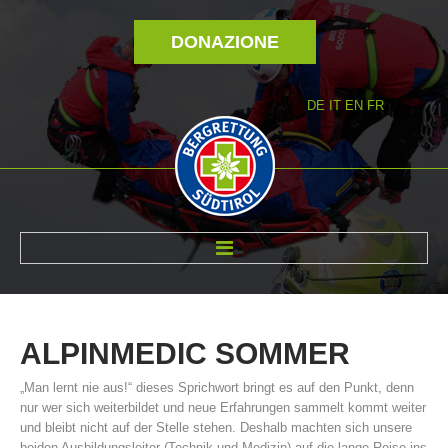
DONAZIONE
DE
IT
EN
FR
DI NOI
ALPINMEDIC
SOMMER
„Man lernt nie aus!“ dieses Sprichwort bringt es auf den Punkt, denn
nur wer sich weiterbildet und neue Erfahrungen sammelt kommt weiter
und bleibt nicht auf der Stelle stehen. Deshalb machten sich unsere
beiden Ausbildungsleiter (Technik und Medizin) auf die lange Reise ins