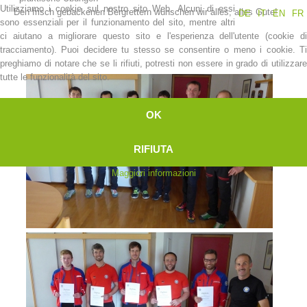
Utilizziamo i cookie sul nostro sito Web. Alcuni di essi
Den frisch gebackenen Bergrettern wünschen wir alles, alles Gute!
DE
IT
EN
FR
sono essenziali per il funzionamento del sito, mentre altri
ci aiutano a migliorare questo sito e l'esperienza dell'utente (cookie di
tracciamento). Puoi decidere tu stesso se consentire o meno i cookie. Ti
preghiamo di notare che se li rifiuti, potresti non essere in grado di utilizzare
tutte le funzionalità del sito.
OK
RIFIUTA
Maggiori informazioni
Stazioni del soccorso alpino