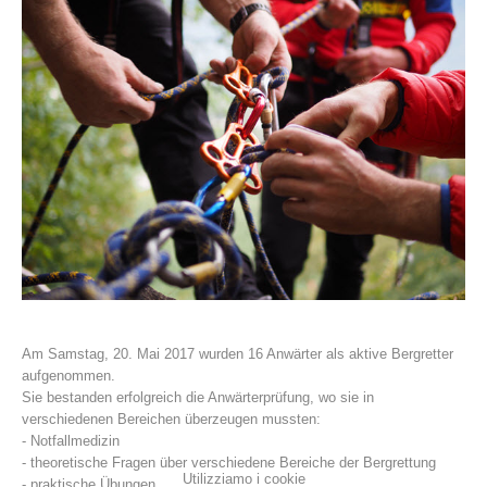
La storia
Am Samstag, 20. Mai 2017 wurden 16 Anwärter als aktive Bergretter
aufgenommen.
Sie bestanden erfolgreich die Anwärterprüfung, wo sie in
verschiedenen Bereichen überzeugen mussten:
- Notfallmedizin
- theoretische Fragen über verschiedene Bereiche der Bergrettung
Utilizziamo i cookie
- praktische Übungen