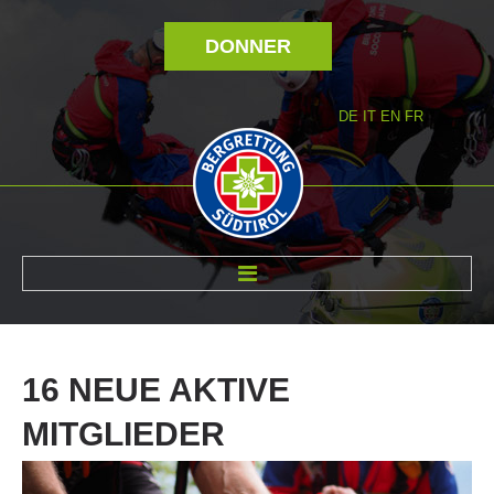
DONNER
DE
IT
EN
FR
RÉVOLTÉ NOUS
16
NEUE
AKTIVE
MITGLIEDER