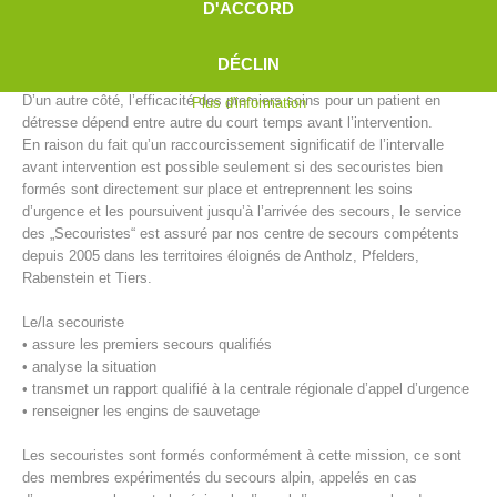
D'ACCORD
qu’en ville avant l’arrivée des secours ou du médecin d’urgence. En
territoires éloignés, l’intervalle de temps est déjà longue et s’allonge
encore en cas de mauvaises conditions météorologiques (p. ex:
DÉCLIN
verglas et neige).
D’un autre côté, l’efficacité des premiers soins pour un patient en
Plus d'information
détresse dépend entre autre du court temps avant l’intervention.
En raison du fait qu’un raccourcissement significatif de l’intervalle
avant intervention est possible seulement si des secouristes bien
formés sont directement sur place et entreprennent les soins
d’urgence et les poursuivent jusqu’à l’arrivée des secours, le service
des „Secouristes“ est assuré par nos centre de secours compétents
depuis 2005 dans les territoires éloignés de Antholz, Pfelders,
Rabenstein et Tiers.
Centres de secours
Le/la secouriste
• assure les premiers secours qualifiés
• analyse la situation
• transmet un rapport qualifié à la centrale régionale d’appel d’urgence
• renseigner les engins de sauvetage
Les secouristes sont formés conformément à cette mission, ce sont
des membres expérimentés du secours alpin, appelés en cas