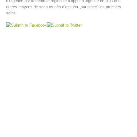
d’urgence par la centrale régionale d’appel d’urgence en plus des
autres moyens de secours afin d’assurer „sur place“ les premiers
soins.
Direction