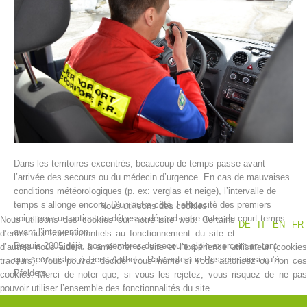
Dans les territoires excentrés, beaucoup de temps passe avant
Histoire de l'association
l’arrivée des secours ou du médecin d’urgence. En cas de mauvaises
conditions météorologiques (p. ex: verglas et neige), l’intervalle de
temps s’allonge encore. D’un autre côté, l’efficacité des premiers
Nous utilisons des cookies
soins pour un patient en détresse dépend entre autre du court temps
Nous utilisons des cookies sur notre site web. Certains
DE
IT
EN
FR
avant l’intervention.
d’entre eux sont essentiels au fonctionnement du site et
Depuis 2005 déjà, nos membres du secours alpin exercent en tant
d’autres nous aident à améliorer ce site et l’expérience utilisateur (cookies
que secouristes à Tiers, Antholz, Rabenstein in Passeier ainsi qu’à
traceurs). Vous pouvez décider vous-même si vous autorisez ou non ces
Pfelders.
cookies. Merci de noter que, si vous les rejetez, vous risquez de ne pas
pouvoir utiliser l’ensemble des fonctionnalités du site.
Dans les territoires en campagne, il passe souvent plus de temps