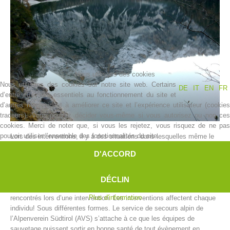
Nous utilisons des cookies
Nous utilisons des cookies sur notre site web. Certains
DE
IT
EN
FR
d’entre eux sont essentiels au fonctionnement du site et
d’autres nous aident à améliorer ce site et l’expérience utilisateur (cookies
traceurs). Vous pouvez décider vous-même si vous autorisez ou non ces
Histoire de l'association
cookies. Merci de noter que, si vous les rejetez, vous risquez de ne pas
pouvoir utiliser l’ensemble des fonctionnalités du site.
Lors des interventions, il y a des situations dans lesquelles même le
sauveteur peut dépasser ses limites.
D'ACCORD
Les limites peuvent être de nature différente; que ça soit physique ou
psychique.
On ne peut pas attendre d’un sauveteur en montagne qu’il fonctionne
DÉCLIN
comme une machine et mette de côté les soucis et détresses
Plus d'information
rencontrés lors d’une intervention. Les interventions affectent chaque
individu! Sous différentes formes. Le service de secours alpin de
l’Alpenverein Südtirol (AVS) s’attache à ce que les équipes de
sauvetage puissent sortir en bonne santé de tout évènement en