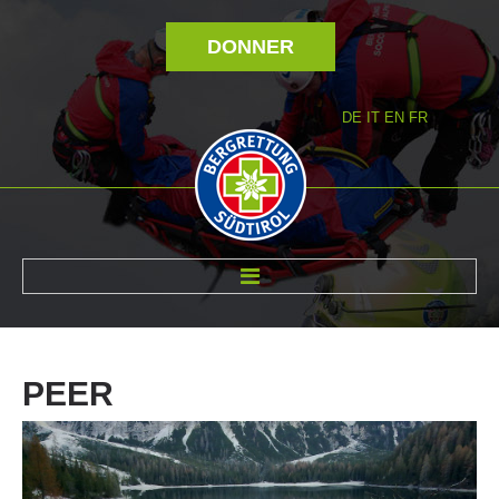
DONNER
DE
IT
EN
FR
RÉVOLTÉ NOUS
PEER