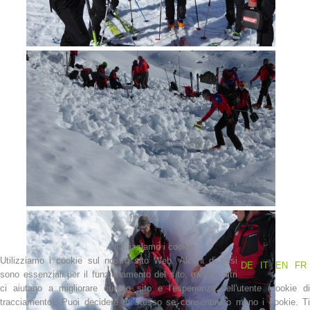
Attuali
Utilizziamo i cookie
Utilizziamo i cookie sul nostro sito Web. Alcuni di essi
DE
IT
EN
FR
sono essenziali per il funzionamento del sito, mentre altri
ci aiutano a migliorare questo sito e l'esperienza dell'utente (cookie di
tracciamento). Puoi decidere tu stesso se consentire o meno i cookie. Ti