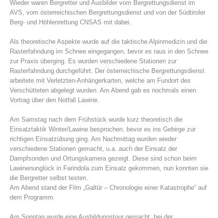
Wieder waren Bergretter und Ausbilder vom Bergrettungsdienst im
AVS, vom österreichischen Bergrettungsdienst und von der Südtiroler
Berg- und Höhlenrettung CNSAS mit dabei.
Als theoretische Aspekte wurde auf die taktische Alpinmedizin und die
Rasterfahndung im Schnee eingegangen, bevor es raus in den Schnee
zur Praxis überging. Es wurden verschiedene Stationen zur
Rasterfahndung durchgeführt. Der österreichische Bergrettungsdienst
arbeitete mit Verletzten-Anhängerkarten, welche am Fundort des
Verschütteten abgelegt wurden. Am Abend gab es nochmals einen
Vortrag über den Notfall Lawine.
Am Samstag nach dem Frühstück wurde kurz theoretisch die
Stazioni del soccorso alpino
Einsatztaktik Winter/Lawine besprochen, bevor es ins Gebirge zur
richtigen Einsatzübung ging. Am Nachmittag wurden wieder
verschiedene Stationen gemacht, u.a. auch der Einsatz der
Dampfsonden und Ortungskamera gezeigt. Diese sind schon beim
Lawinenunglück in Farindola zum Einsatz gekommen, nun konnten sie
die Bergretter selbst testen.
Am Abend stand der Film „Galtür – Chronologie einer Katastrophe“ auf
dem Programm.
Am Sonntag wurde eine Ausbildungstour gemacht, bei der