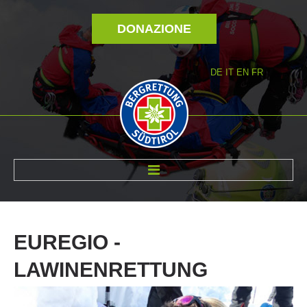
DONAZIONE
DE
IT
EN
FR
DI NOI
EUREGIO
-
LAWINENRETTUNG