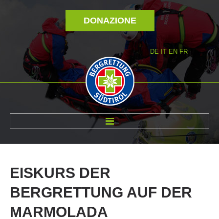
DONAZIONE
DE
IT
EN
FR
DI NOI
EISKURS
DER
BERGRETTUNG
AUF
DER
MARMOLADA