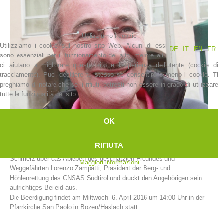
Utilizziamo i cookie
Utilizziamo i cookie sul nostro sito Web. Alcuni di essi
DE
IT
EN
FR
sono essenziali per il funzionamento del sito, mentre altri
ci aiutano a migliorare questo sito e l'esperienza dell'utente (cookie di
tracciamento). Puoi decidere tu stesso se consentire o meno i cookie. Ti
preghiamo di notare che se li rifiuti, potresti non essere in grado di utilizzare
tutte le funzionalità del sito.
La storia
OK
RIFIUTA
Der Bergrettungsdienst im Alpenverein Südtirol nimmt Anteil am
Schmerz über das Ableben des geschätzten Freundes und
Maggiori informazioni
Weggefährten Lorenzo Zampatti, Präsident der Berg- und
Höhlenrettung des CNSAS Südtirol und druckt den Angehörigen sein
aufrichtiges Beileid aus.
Die Beerdigung findet am Mittwoch, 6. April 2016 um 14:00 Uhr in der
Pfarrkirche San Paolo in Bozen/Haslach statt.