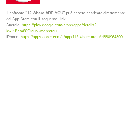
Il software
"12 Where ARE YOU"
puó essere scaricato direttamente
dal App-Store con il seguente Link:
Android:
https://play.google.com/store/apps/details?
id=it.Beta80Group.whereareu
iPhone:
https://apps.apple.com/it/app/112-where-are-u/id888964800
Richiesta di soccorso