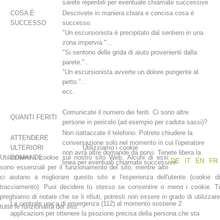
sarete reperibili per eventuale chiamate successive
COSA É
Descrivete in maniera chiara e concisa cosa é
SUCCESSO
successo.
"Un escursionista é precipitato dal sentiero in una
zona impervia."...
"Si sentono delle grida di aiuto provenienti dalla
parete."...
"Un escursionista avverte un dolore pungente al
petto."...
ecc.
Comunicate il numero dei feriti. Ci sono altre
QUANTI FERITI
persone in pericolo (ad esempio per caduta sassi)?
Stazioni del soccorso alpino
Non riattaccate il telefono. Potrete chiudere la
ATTENDERE
conversazione solo nel momento in cui l'operatore
ULTERIORI
Utilizziamo i cookie
non avrá altre domande da porvi. Tenete libera la
Utilizziamo i cookie sul nostro sito Web. Alcuni di essi
DOMANDE
DE
IT
EN
FR
linea per eventuali chiamate successive.
sono essenziali per il funzionamento del sito, mentre altri
ci aiutano a migliorare questo sito e l'esperienza dell'utente (cookie di
tracciamento). Puoi decidere tu stesso se consentire o meno i cookie. Ti
preghiamo di notare che se li rifiuti, potresti non essere in grado di utilizzare
La centrale unica di emergenza (112) al momento sostiene 2
tutte le funzionalità del sito.
applicazioni per ottenere la psozione precisa della persona che sta