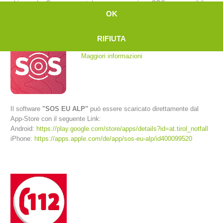
chiamando. Con uno smartphone a connessione GPS e se possibile
anche rete internet la centrale riceve la posizione esatta del
OK
chiamante.
RIFIUTA
Maggiori informazioni
Il software
"SOS EU ALP"
puó essere scaricato direttamente dal
App-Store con il seguente Link:
Android:
https://play.google.com/store/apps/details?id=at.tirol_notfall
Comitato Direttivo
iPhone:
https://apps.apple.com/de/app/sos-eu-alp/id400099520