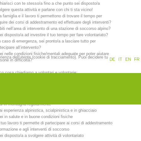
hiarisci con te stesso/a fino a che punto sei disposto/a
lgere questa attività e parlane con chi ti sta vicino!
Rapporti annuali
Formazione
a famiglia e il lavoro ti permettono di trovare il tempo per
uire dei corsi di addestramento ed effettuare degli interventi?
biti nell’area di intervento di una stazione di soccorso alpino?
ei disposto/a ad investire il tuo tempo per fare volontariato?
n caso di emergenza, sei pronto/a a lasciare tutto per
tecipare all’intervento?
ei nelle condizioni fisiche/mentali adeguate per poter aiutare
Prevenzione
PEER
erienza dell'utente (cookie di tracciamento). Puoi decidere tu
DE
IT
EN
FR
sone in difficoltà?
o cosa chiediamo a volontari e volontarie:
nti
Contatti
ai 18 anni compiuti.
biti nell’area di intervento di una stazione di soccorso alpino.
ei socio dell’Alpenverein Südtirol e
ai in montagna regolarmente
ai esperienza alpinistica, scialpinistica e in ghiacciaio
ei in salute e in buone condizioni fisiche
l tuo lavoro ti permette di partecipare ai corsi di addestramento
ormazione e agli interventi di soccorso
ei disposto/a a svolgere attività di volontariato