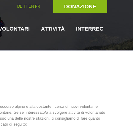
DONAZIONE
DE
IT
EN
FR
VOLONTARI
ATTIVITÁ
INTERREG
Unitá cinofile
Soccorritore in
soccorso alpino è alla costante ricerca di nuovi volontari e
loco
ontarie. Se sei interessato/a a svolgere attività di volontariato
ni del soccorso
3023 - START
ITAT 4112 - RESYST
Comitato Direttivo
sso una delle nostre stazioni, ti consigliamo di fare quanto
icato di seguito: