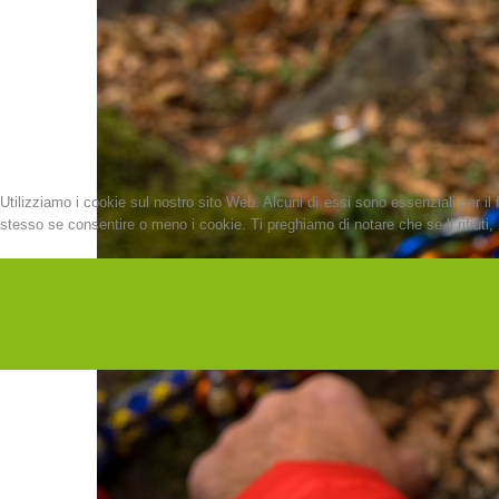
Utilizziamo i cookie sul nostro sito Web. Alcuni di essi sono essenziali per il 
stesso se consentire o meno i cookie. Ti preghiamo di notare che se li rifiuti, p