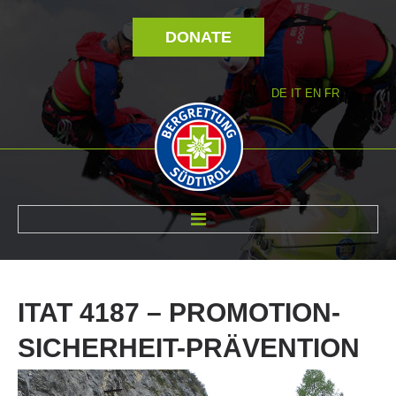
DONATE
DE
IT
EN
FR
ABOUT US
ITAT
4187
–
PROMOTION-
SICHERHEIT-PRÄVENTION