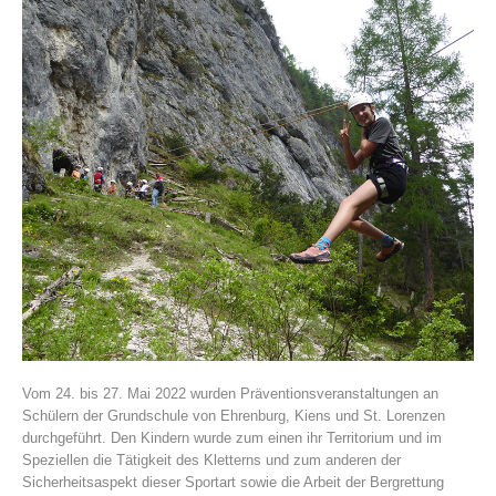
Association History
Vom 24. bis 27. Mai 2022 wurden Präventionsveranstaltungen an
Schülern der Grundschule von Ehrenburg, Kiens und St. Lorenzen
durchgeführt. Den Kindern wurde zum einen ihr Territorium und im
Speziellen die Tätigkeit des Kletterns und zum anderen der
Sicherheitsaspekt dieser Sportart sowie die Arbeit der Bergrettung