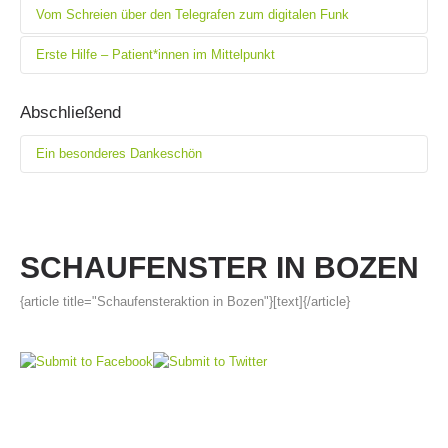
Vom Schreien über den Telegrafen zum digitalen Funk
{article title="Entwicklung der Ausrüstung"}[text]{/article}
Erste Hilfe – Patient*innen im Mittelpunkt
{article title="Vom Schreien über den Telegrafen zum digitalen
Funk"}[text]{/article}
{article title="Erste Hilfe – Patient*innen im Mittelpunkt"}[text]
Abschließend
{/article}
Ein besonderes Dankeschön
{article title="Abschließend"}[text]{/article}
SCHAUFENSTER IN BOZEN
{article title="Schaufensteraktion in Bozen"}[text]{/article}
Board of Management