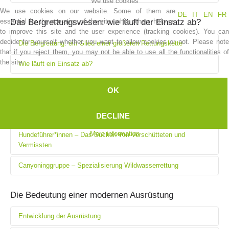
We use cookies
We use cookies on our website. Some of them are
DE
IT
EN
FR
{article title="Wie sich die Einsätze ändern"}[text]{/article}
essential for the operation of the site, while others help us
Das Bergrettungswesen: wie läuft der Einsatz ab?
to improve this site and the user experience (tracking cookies). You can
decide for yourself whether you want to allow cookies or not. Please note
Die Bergrettung: ein Glied einer größeren Rettungskette
that if you reject them, you may not be able to use all the functionalities of
the site.
Wie läuft ein Einsatz ab?
{article title="Die Bergrettung: ein Glied einer größeren
Rettungskette"}[text]{/article}
{article title="Wie läuft ein Einsatz ab?"}[text]{/article}
OK
Spezielle Rettungstruppen
Rettungseinheiten
DECLINE
More information
Hundeführer*innen – Das Suchen von Verschütteten und
{article title="Rettungseinheiten"}[text]{/article}
Vermissten
Mountain Rescue Stations
Canyoninggruppe – Spezialisierung Wildwasserrettung
{article title="Hundeführer*innen – Das Suchen von
Verschütteten und Vermissten"}[text]{/article}
{article title="Canyoninggruppe – Spezialisierung
Die Bedeutung einer modernen Ausrüstung
Wildwasserrettung"}[text]{/article}
Entwicklung der Ausrüstung