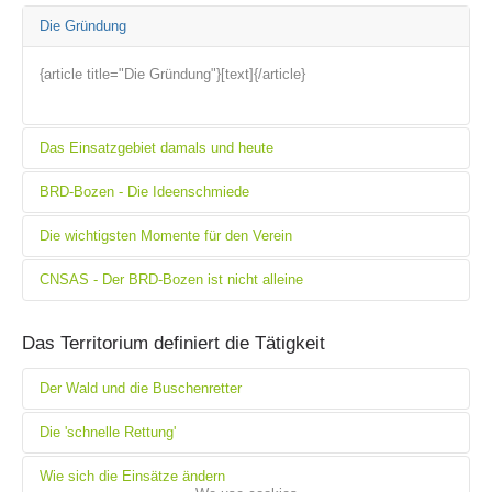
Die Gründung
{article title="Die Gründung"}[text]{/article}
Das Einsatzgebiet damals und heute
BRD-Bozen - Die Ideenschmiede
{article title="Das Einsatzgebiet damals und heute"}[text]{/article}
Die wichtigsten Momente für den Verein
{article title="BRD-Bozen – Die Ideenschmiede"}[text]{/article}
CNSAS - Der BRD-Bozen ist nicht alleine
{article title="Die wichtigsten Momente für den Verein"}[text]
{/article}
Association History
{article title="CNSAS – Der BRD-Bozen ist nicht alleine"}[text]
Das Territorium definiert die Tätigkeit
{/article}
Der Wald und die Buschenretter
Die 'schnelle Rettung'
{article title="Der Wald und die „Buschenretter“"}[text]{/article}
Wie sich die Einsätze ändern
{article title="Die „schnelle Rettung“"}[text]{/article}