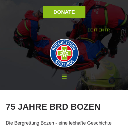
DONATE
DE
IT
EN
FR
ABOUT US
75
JAHRE
BRD
BOZEN
Die Bergrettung Bozen - eine lebhafte Geschichte