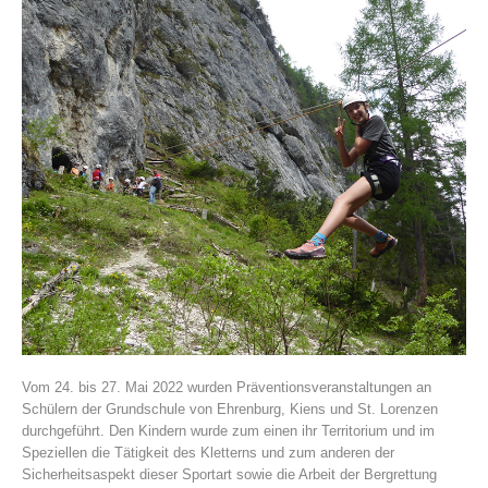
Histoire de l'association
Vom 24. bis 27. Mai 2022 wurden Präventionsveranstaltungen an
Schülern der Grundschule von Ehrenburg, Kiens und St. Lorenzen
durchgeführt. Den Kindern wurde zum einen ihr Territorium und im
Speziellen die Tätigkeit des Kletterns und zum anderen der
Sicherheitsaspekt dieser Sportart sowie die Arbeit der Bergrettung