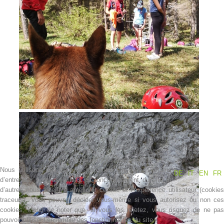
Contakt
Nous utilisons des cookies
Nous utilisons des cookies sur notre site web. Certains
DE
IT
EN
FR
d’entre eux sont essentiels au fonctionnement du site et
d’autres nous aident à améliorer ce site et l’expérience utilisateur (cookies
NEWS
traceurs). Vous pouvez décider vous-même si vous autorisez ou non ces
cookies. Merci de noter que, si vous les rejetez, vous risquez de ne pas
pouvoir utiliser l’ensemble des fonctionnalités du site.