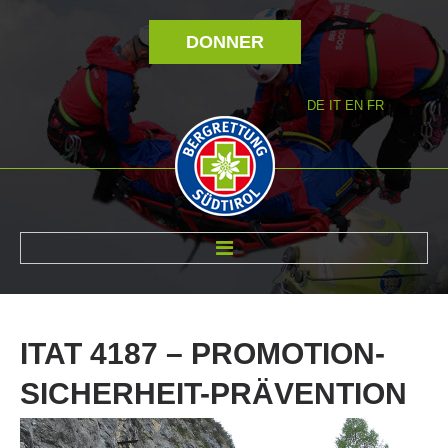
DONNER
DE
IT
EN
FR
RÉVOLTÉ NOUS
ITAT
4187
–
PROMOTION-
SICHERHEIT-PRÄVENTION