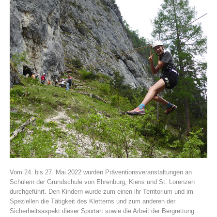
Association History
Vom 24. bis 27. Mai 2022 wurden Präventionsveranstaltungen an
Schülern der Grundschule von Ehrenburg, Kiens und St. Lorenzen
durchgeführt. Den Kindern wurde zum einen ihr Territorium und im
Speziellen die Tätigkeit des Kletterns und zum anderen der
Sicherheitsaspekt dieser Sportart sowie die Arbeit der Bergrettung