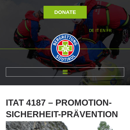
DONATE
DE
IT
EN
FR
ABOUT US
ITAT
4187
–
PROMOTION-
SICHERHEIT-PRÄVENTION