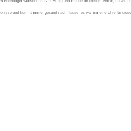
nem Nachfolger wünsche ich viel Erfolg und Freude an diesem Verein, so wie e
erlebnisse und kommt immer gesund nach Hause, es war mir eine Ehre für dies