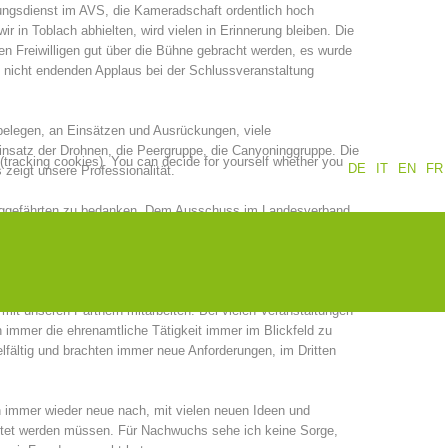
tungsdienst im AVS, die Kameradschaft ordentlich hoch
r in Toblach abhielten, wird vielen in Erinnerung bleiben. Die
Annual report
Training
en Freiwilligen gut über die Bühne gebracht werden, es wurde
 nicht endenden Applaus bei der Schlussveranstaltung
 belegen, an Einsätzen und Ausrückungen, viele
Prevention
The PEER Group
Einsatz der Drohnen, die Peergruppe, die Canyoninggruppe. Die
 (tracking cookies). You can decide for yourself whether you
DE
IT
EN
FR
 zeigt unsere Professionalität.
Weggefährten zu bedanken. Dem Ausschuss im Landesverband,
nd ihren Ausschüssen, bei allen Mitgliedern. Meine Aufgabe als
e Freude, wenn ich als Vorstand die 35 Bergrettungsstellen
 operations
Contact
r unter meinen Vorgängern Sepp Hölzl und Toni Preindl, von
in als Landesleiter vor und werde das Amt 2024 zurücklegen.
mit unseren Partnern mitarbeiten. Bei vielen Veranstaltungen
n immer die ehrenamtliche Tätigkeit immer im Blickfeld zu
lfältig und brachten immer neue Anforderungen, im Dritten
n immer wieder neue nach, mit vielen neuen Ideen und
rettet werden müssen. Für Nachwuchs sehe ich keine Sorge,