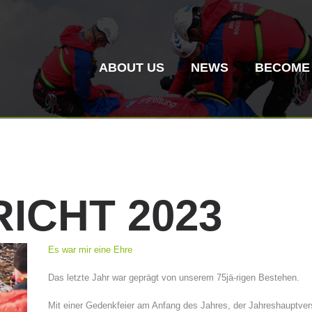
ABOUT US
NEWS
BECOME
RICHT
2023
Mountain Rescue
Air Rescue
Es war mir eine Ehre
Association History
ITAT 4187
Mount
ITAT 
Das letzte Jahr war geprägt von unserem 75jä-rigen Bestehen.
Statio
Mit einer Gedenkfeier am Anfang des Jahres, der Jahreshauptve