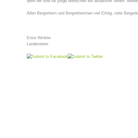
denn wir sind für junge Menschen ein attraktiver Verein. Mei
Allen Bergrettern und Bergretterinnen viel Erfolg, viele Berg
Ernst Winkler
Landesleiter