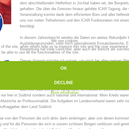
dem abschließenden Helferfest in Jochtal haben wir, der Bergret
gehalten. Die über die Grenzen hinaus gelobte ICAR Tagung, die wi
Topical
Being Member
Veranstaltung konnte dank dem effizienten Büro und aller helfend
uns von vielen Teilnehmern und den ICAR Funktionären mit einen
bestätigt.
In diesem Jahresbericht werden die Daten ein weites Rekordjahr
We use cookies
Ski Slope Rescue
Canyoning
Ausbildungsstunden, viele hoch spezialisierte Einsatzbereiche, 
f the site, while others help us to improve this site and the user experience
Bergrettung hat viele Gesichter, aber auch der Bericht als solches
e able to use all the functionalities of the site.
Dieses Vorwort möchte ich nutzen, um mich bei allen meinen 
den einzelnen Mitarbeitern im Büro, den Rettungsstellenleitern u
OK
Landesleiter erfüllte mich immer mit Stolz. Es war mir immer ein
Rescue
Raising the Alarm
vertreten konnte. Seit 1993 im Vorstand, zuerst als Bezirksleite
DECLINE
denen ich viel gelernt habe, stehe ich seit 9 Jahren diesem Vere
Das Amt habe ich gerne ausgeführt, ich konnte in vielen Gremien 
More information
ur hier in Südtirol sondern auch national und international. Mein Kredo ware
 Abstriche an Professionalität. Die Aufgaben im Landesverband waren sehr vie
uftraggeber dem Land Südtirol.
war von den Personen die sich aktiv darin einbringen, aber von denen komme
tung und für die Personen die sich in unsern schönen Bergen verletzen und ge