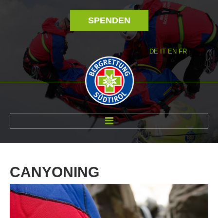
SPENDEN
DE
IT
EN
FR
ÜBER UNS
CANYONING