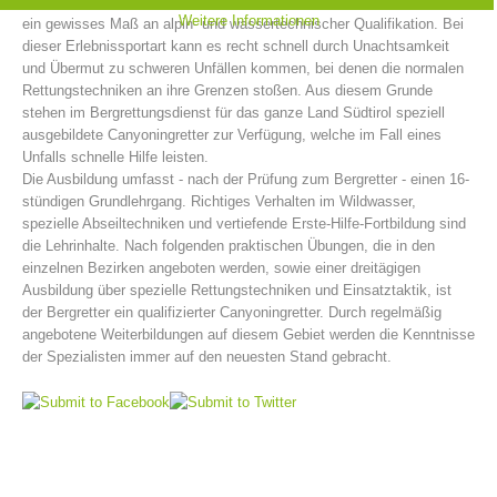
und nicht zuletzt das Springen in tiefe Gumpen. Canyoning erfordert
Weitere Informationen
ein gewisses Maß an alpin- und wassertechnischer Qualifikation. Bei
dieser Erlebnissportart kann es recht schnell durch Unachtsamkeit
und Übermut zu schweren Unfällen kommen, bei denen die normalen
Rettungstechniken an ihre Grenzen stoßen. Aus diesem Grunde
stehen im Bergrettungsdienst für das ganze Land Südtirol speziell
ausgebildete Canyoningretter zur Verfügung, welche im Fall eines
Unfalls schnelle Hilfe leisten.
Die Ausbildung umfasst - nach der Prüfung zum Bergretter - einen 16-
stündigen Grundlehrgang. Richtiges Verhalten im Wildwasser,
spezielle Abseiltechniken und vertiefende Erste-Hilfe-Fortbildung sind
die Lehrinhalte. Nach folgenden praktischen Übungen, die in den
einzelnen Bezirken angeboten werden, sowie einer dreitägigen
Bergrettungsstellen
Ausbildung über spezielle Rettungstechniken und Einsatztaktik, ist
der Bergretter ein qualifizierter Canyoningretter. Durch regelmäßig
angebotene Weiterbildungen auf diesem Gebiet werden die Kenntnisse
der Spezialisten immer auf den neuesten Stand gebracht.