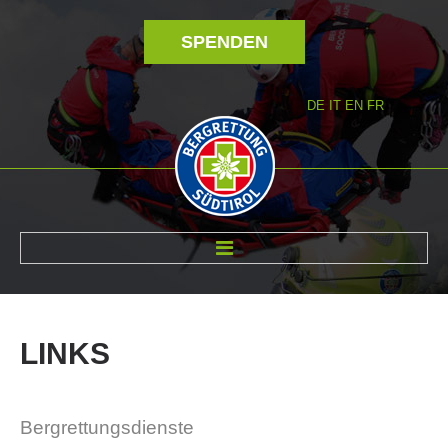
SPENDEN
DE
IT
EN
FR
ÜBER UNS
LINKS
Bergrettungsdienste