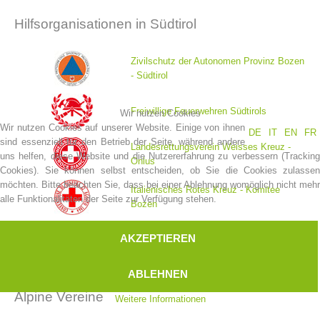
Hilfsorganisationen in Südtirol
Zivilschutz der Autonomen Provinz Bozen
- Südtirol
Freiwillige Feuerwehren Südtirols
Wir nutzen Cookies
Wir nutzen Cookies auf unserer Website. Einige von ihnen
DE
IT
EN
FR
sind essenziell für den Betrieb der Seite, während andere
Landesrettungsverein Weisses Kreuz -
uns helfen, diese Website und die Nutzererfahrung zu verbessern (Tracking
Onlus
Cookies). Sie können selbst entscheiden, ob Sie die Cookies zulassen
Bergrettungsstellen
möchten. Bitte beachten Sie, dass bei einer Ablehnung womöglich nicht mehr
Italienisches Rotes Kreuz - Komitee
alle Funktionalitäten der Seite zur Verfügung stehen.
Bozen
AKZEPTIEREN
Wasserrettung Südtirol
ABLEHNEN
Alpine Vereine
Weitere Informationen