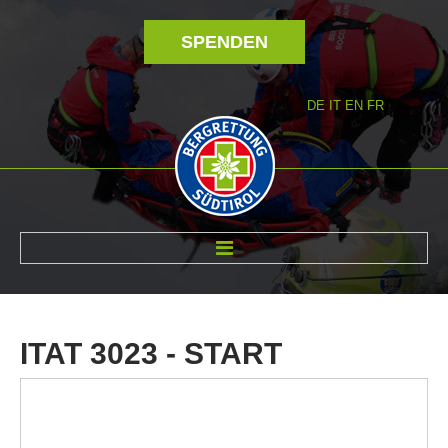
SPENDEN
DE
IT
EN
FR
ÜBER UNS
ITAT
3023
-
START