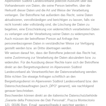
Alpenverein Südtirol Landesverband jederzeit Auskunft über das
Vorhandensein von Daten, die seine Person betreffen, über die
Herkunft dieser Daten und die Art und Weise der Verarbeitung
verlangen. Der Betroffene hat außerdem das Recht, seine Daten
aktualisieren, vervollständigen und berichtigen zu lassen, falls sie
nicht korrekt oder vollständig sind, die Löschung der Daten zu
begehren, eine Einschränkung von widerrechtlich verarbeiteten Daten
zu verlangen und der Verarbeitung seiner Daten zu widersprechen.
Auch müssen der betroffenen Person auf Anfrage ihre
personenbezogenen Daten in verständlicher Weise zur Verfügung
gestellt werden bzw. an Dritte übertragen werden.
Wir weisen darauf hin, dass der Betroffene jederzeit das Recht hat,
seine Zustimmung zur Verarbeitung der Daten abzuändern bzw. zu
widerrufen. Für die Ausübung dieser Rechte kann sich der Betroffene
direkt an den Bergrettungsdienst im Alpenverein Südtirol
Landesverband als Verantwortlichen der Datenverarbeitung wenden.
Bitte richten Sie etwaige Anfragen schriftlich an den
Bergrettungsdienst im Alpenverein Südtirol Landesverband bzw. den
Jahresberichte
Datenschutzbeauftragten (auch „DPO“ genannt), wie nachfolgend
genauer beschrieben.
Beschwerden können direkt an die italienische Datenschutzbehörde
„Garante della Protezione dei Dati Personali“, Piazza Montecitorio
121, 00186 Rom, Email: garante@gpdp.it gerichtet werden.<