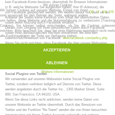
kein Facebook-Konto besitzen, übermittelt Ihr Browser Informationen
Wir nutzen Cookies
(z.B. welche Webseite Sie aufgerufen haben, Ihre IP-Adresse), die
Wir nutzen Cookies auf unserer Website. Einige von ihnen
DE
IT
EN
FR
von Facebook gespeichert werden. Wir weisen darauf hin, dass wir als
sind essenziell für den Betrieb der Seite, während andere
Anbieter der Seiten keine Kenntnis vom Inhalt der übermittelten Daten
uns helfen, diese Website und die Nutzererfahrung zu verbessern (Tracking
sowie deren Nutzung durch Facebook erhalten.
Cookies). Sie können selbst entscheiden, ob Sie die Cookies zulassen
Details zum Umgang mit Ihren persönlichen Daten durch Facebook
möchten. Bitte beachten Sie, dass bei einer Ablehnung womöglich nicht mehr
sowie Ihren diesbezüglichen Rechten entnehmen Sie bitte den
alle Funktionalitäten der Seite zur Verfügung stehen.
Datenschutzhinweisen von Facebook:
www.facebook.com/policy.php
.
Wenn Sie nicht möchten, dass Facebook die über unsere Webseiten
über Sie gesammelten Daten Ihrem Facebook-Konto zuordnet,
AKZEPTIEREN
müssen Sie sich vor Ihrem Besuch unserer Webseiten bei Facebook
ausloggen.
ABLEHNEN
Weitere Informationen
Social Plugins von Twitter
Einsätze
Wir verwenden auf unseren Webseiten keine Social Plugins von
Twitter, sondern verlinken lediglich auf Dienste von Twitter. Diese
werden angeboten durch die Twitter Inc., 1355 Market Street, Suite
900, San Francisco, CA 94103, USA.
Wenn Sie diese Links nicht anklicken, werden keine Daten von
unserer Webseite an Twitter übermittelt. Durch das Benutzen von
Twitter und der Funktion “Re-Tweet” werden die von Ihnen besuchten
Internetseiten mit Ihrem Twitter-Account verknüpft und anderen