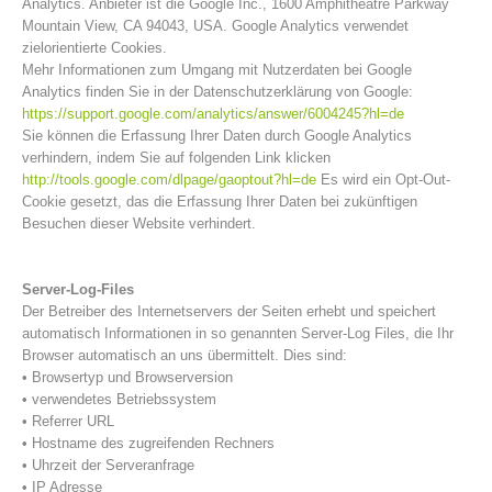
Analytics. Anbieter ist die Google Inc., 1600 Amphitheatre Parkway
Mountain View, CA 94043, USA. Google Analytics verwendet
zielorientierte Cookies.
Mehr Informationen zum Umgang mit Nutzerdaten bei Google
Analytics finden Sie in der Datenschutzerklärung von Google:
https://support.google.com/analytics/answer/6004245?hl=de
Sie können die Erfassung Ihrer Daten durch Google Analytics
verhindern, indem Sie auf folgenden Link klicken
http://tools.google.com/dlpage/gaoptout?hl=de
Es wird ein Opt-Out-
Cookie gesetzt, das die Erfassung Ihrer Daten bei zukünftigen
Besuchen dieser Website verhindert.
Server-Log-Files
Vorstand
Der Betreiber des Internetservers der Seiten erhebt und speichert
automatisch Informationen in so genannten Server-Log Files, die Ihr
Browser automatisch an uns übermittelt. Dies sind:
• Browsertyp und Browserversion
• verwendetes Betriebssystem
• Referrer URL
• Hostname des zugreifenden Rechners
• Uhrzeit der Serveranfrage
• IP Adresse