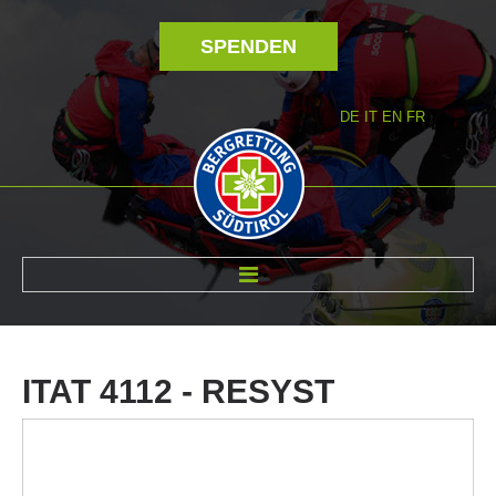
SPENDEN
DE
IT
EN
FR
ÜBER UNS
ITAT
4112
-
RESYST