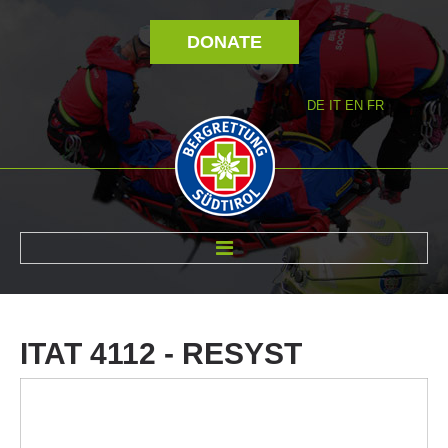
DONATE
DE
IT
EN
FR
ABOUT US
ITAT
4112
-
RESYST