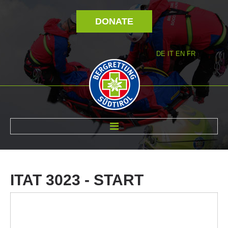
DONATE
DE
IT
EN
FR
ABOUT US
ITAT
3023
-
START