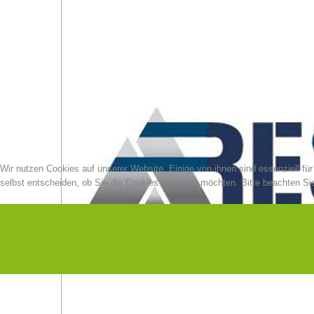
Wir nutzen Cookies auf unserer Website. Einige von ihnen sind essenziell fü
selbst entscheiden, ob Sie die Cookies zulassen möchten. Bitte beachten Sie