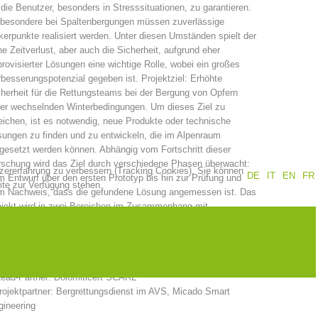
 die Benutzer, besonders in Stresssituationen, zu garantieren.
sbesondere bei Spaltenbergungen müssen zuverlässige
Jahresberichte
Ausbildung
erpunkte realisiert werden. Unter diesen Umständen spielt der
e Zeitverlust, aber auch die Sicherheit, aufgrund eher
rovisierter Lösungen eine wichtige Rolle, wobei ein großes
besserungspotenzial gegeben ist. Projektziel: Erhöhte
herheit für die Rettungsteams bei der Bergung von Opfern
Prävention
PEER
ter wechselnden Winterbedingungen. Um dieses Ziel zu
eichen, ist es notwendig, neue Produkte oder technische
ungen zu finden und zu entwickeln, die im Alpenraum
gesetzt werden können. Abhängig vom Fortschritt dieser
schung wird das Ziel durch verschiedene Phasen überwacht:
tzererfahrung zu verbessern (Tracking Cookies). Sie können
ze
Kontakt
DE
IT
EN
FR
 Entwurf über den ersten Prototyp bis hin zur Prüfung und
ite zur Verfügung stehen.
m Nachweis, dass die gefundene Lösung angemessen ist. Das
ojekt wird in zwei Bereichen im Zusammenhang mit
terrettungsaktivitäten entwickelt: eine Dampfsonde zur
rgung von Lawinenverschütteten und ein Ankersystem.
ojektpartner
Lead-Partner: Dolomiticert SCARL
rojektpartner: Bergrettungsdienst im AVS, Micado Smart
gineering