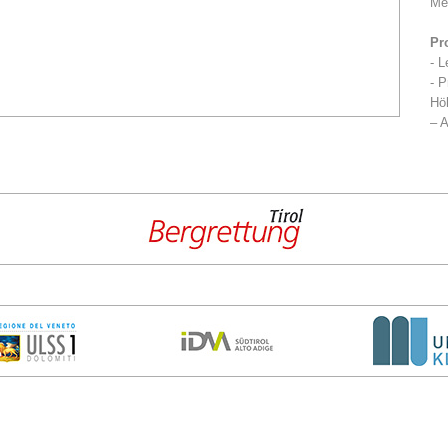
Me
Pr
- L
- P
Höh
– A