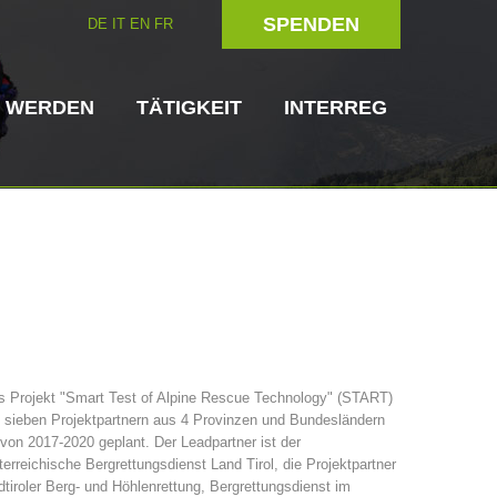
SPENDEN
DE
IT
EN
FR
D WERDEN
TÄTIGKEIT
INTERREG
Hundeführer
Helfer vor Ort
s Projekt "Smart Test of Alpine Rescue Technology" (START)
 sieben Projektpartnern aus 4 Provinzen und Bundesländern
ttungsstellen
3023 - START
ITAT 4112 - RESYST
Vorstand
 von 2017-2020 geplant. Der Leadpartner ist der
erreichische Bergrettungsdienst Land Tirol, die Projektpartner
tiroler Berg- und Höhlenrettung, Bergrettungsdienst im