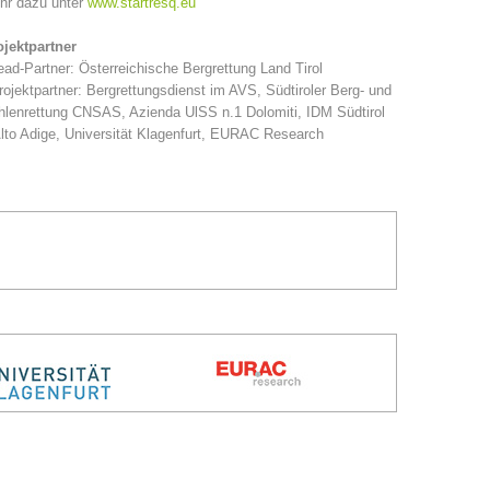
hr dazu unter
www.startresq.eu
ojektpartner
ead-Partner: Österreichische Bergrettung Land Tirol
rojektpartner: Bergrettungsdienst im AVS, Südtiroler Berg- und
lenrettung CNSAS, Azienda UlSS n.1 Dolomiti, IDM Südtirol
lto Adige, Universität Klagenfurt, EURAC Research