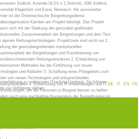
enverein Südtirol, Azienda ULSS n.1 Dolomiti, IDM Südtirol,
versität Klagenfurt und Eurac Research. Als assoziierter
Jahresberichte
Ausbildung
tner ist der Österreichische Bergrettungsdienst
desorganisation Kärnten am Projekt beteiligt. Das Projekt
asst sich mit der Stärkung der grenzüber-greifenden
titutionellen Zusammenarbeit der Bergrettungen und dem Test
 alpinen Rettungstechnologien. Projektziele sind nicht nur 1.
Prävention
PEER
rkung der grenzübergreifenden institutionellen
sammenarbeit der Bergrettungen und Koordinierung von
nzüberschreitenden Rettungseinsätzen 2. Entwicklung von
meinsamen Methoden bei der Einführung von neuen
hnologien und Abläufen 3. Schaffung eines Pilotgebiets zum
ze
Kontakt
sten von neuen Technologien und entsprechenden
tzererfahrung zu verbessern (Tracking Cookies). Sie können
satzprotokollen 4. Entwicklung von IT-Anwendungen und IT-
DE
IT
EN
FR
ite zur Verfügung stehen.
erstützungen, um die Personen in Bergnot besser zu helfen
dern auch eine nachhaltige Kooperation der Bergrettungen im
nzgebiet und für gemeinsame internationale Einsätze sowie
ammenarbeit zur effiziente (und Kosteneinsparenden)
passung und Einsatzerprobung von neue Technologien zur
imierten Rettungskette im alpinen Gelände über die
jektlaufzeit hinaus.