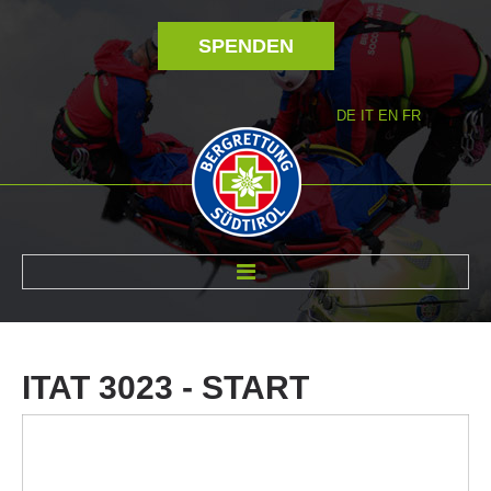
SPENDEN
DE
IT
EN
FR
ÜBER UNS
ITAT
3023
-
START