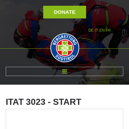
DONATE
DE
IT
EN
FR
ABOUT US
ITAT
3023
-
START